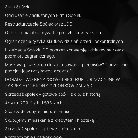
Skup Spółek
Oddłużanie Zadłużonych Firm i Spółek
Restrukturyzacje Spółek oraz JDG
Ochrona majątku prywatnego członków zarządu
Ograniczenie ryzyka skutków działań przed i pokontrolnych
Likwidacja Spółki/JDG poprzez konwersję udziałów na rzecz
podmiotu zagranicznego.
Masz wątpliwości co do zastosowania przepisów? Codziennie
podejmujesz ryzykowne decyzje?
DORADZTWO KRYZYSOWE I RESTRUKTURYZACYJNE W
ZAKRESIE OCHRONY CZŁONKÓW ZARZĄDU
Sprzedaż spółek – gotowe spółki z o.o. z historią
Artykuł 299 K.s.h. i 586 k.s.h.
Skup zadłużonych nieruchomości
Skupujemy mieszkania z kredytem i hipoteką
Sprzedaż spółek – gotowe spółki z o.o.
Postępowanie upadłościowe