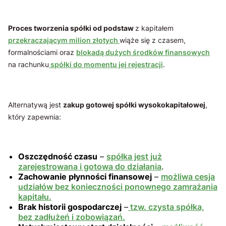
Proces tworzenia spółki od podstaw
z kapitałem
przekraczającym milion złotych
wiąże się z czasem,
formalnościami oraz
blokadą dużych środków finansowych
na rachunku
spółki do momentu jej rejestracji
.
Alternatywą jest
zakup gotowej spółki wysokokapitałowej
,
który zapewnia:
Oszczędność czasu
–
spółka jest już
zarejestrowana i gotowa do działania
.
Zachowanie płynności finansowej
–
możliwa cesja
udziałów bez konieczności ponownego zamrażania
kapitału.
Brak historii gospodarczej
–
tzw. czysta spółka,
bez zadłużeń i zobowiązań.