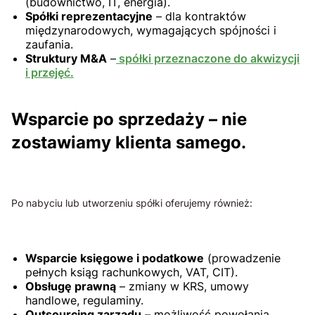
(budownictwo, IT, energia).
Spółki reprezentacyjne
– dla kontraktów
międzynarodowych, wymagających spójności i
zaufania.
Struktury M&A
–
spółki przeznaczone do akwizycji
i przejęć.
Wsparcie po sprzedaży – nie
zostawiamy klienta samego.
Po nabyciu lub utworzeniu spółki oferujemy również:
Wsparcie księgowe i podatkowe
(prowadzenie
pełnych ksiąg rachunkowych, VAT, CIT).
Obsługę prawną
– zmiany w KRS, umowy
handlowe, regulaminy.
Outsourcing zarządu
– możliwość powołania