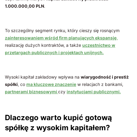
1.000.000,00 PLN
.
To szczególny segment rynku, który cieszy się rosnącym
zainteresowaniem wśród firm planujących ekspansję,
realizację dużych kontraktów, a także
uczestnictwo w
przetargach publicznych i projektach unijnych.
Wysoki kapitał zakładowy wpływa na
wiarygodność i prestiż
spółki
, co
ma kluczowe znaczenie
w relacjach z bankami,
partnerami biznesowymi
czy
instytucjami publicznymi.
Dlaczego warto kupić gotową
spółkę z wysokim kapitałem?