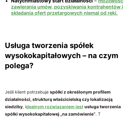
Natychmiastowy start działalności
–
możliwość
zawierania umów, pozyskiwania kontrahentów i
składania ofert przetargowych niemal od ręki.
Usługa tworzenia spółek
wysokokapitałowych – na czym
polega?
Jeśli klient potrzebuje
spółki z określonym profilem
działalności, strukturą właścicielską czy lokalizacją
siedziby
, i
dealnym rozwiązaniem jest
usługa tworzenia
spółki wysokokapitałowej „na zamówienie”
. T