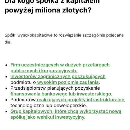
Dla kogo spółka z kapitałem
powyżej miliona złotych?
Spółki wysokokapitałowe to rozwiązanie szczególnie polecane
dla:
Firm uczestniczących w dużych przetargach
publicznych i korporacyjnych.
Inwestorów zagranicznych poszukujących
podmiotu o
wysokim poziomie zaufania
.
Przedsiębiorstw planujących pozyskanie
finansowania bankowego lub inwestorskiego
.
Podmiotów
realizujących projekty infrastrukturalne
,
technologiczne lub deweloperskie.
Grup kapitałowych, które chcą wykorzystać nową
spółkę jako wehikuł inwestycyjny.