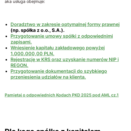
aka usługa obejmuje:
Doradztwo w zakresie optymalnej formy prawnej
(np. spółka z o.o., S.A.).
Przygotowanie umowy spółki z odpowiednimi
zapisami.
Wniesienie kapitału zakładowego powyżej
1.000.000,00 PLN.
Rejestrację w KRS oraz uzyskanie numerów NIP i
REGON.
Przygotowanie dokumentacji do szybkiego
przeniesienia udziałów na klienta.
Pamiętaj o odpowiednich Kodach PKD 2025 pod AML cz.1