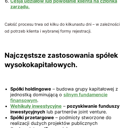
Cesja udziałów lub powołanie klienta na członka
zarządu
.
Całość procesu trwa od kilku do kilkunastu dni – w zależności
od potrzeb klienta i wybranej formy rejestracji.
Najczęstsze zastosowania spółek
wysokokapitałowych.
Spółki holdingowe
– budowa grupy kapitałowej z
jednostką dominującą o
silnym fundamencie
finansowym
.
Wehikuły inwestycyjne
–
pozyskiwanie funduszy
inwestycyjnych
lub partnerów joint venture.
Spółki przetargowe
– podmioty stworzone do
realizacji dużych projektów publicznych