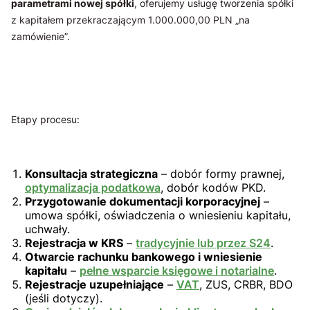
parametrami nowej spółki
, oferujemy usługę tworzenia spółki
z kapitałem przekraczającym 1.000.000,00 PLN „na
zamówienie”.
Etapy procesu:
Konsultacja strategiczna
– dobór formy prawnej,
optymalizacja podatkowa
, dobór kodów PKD.
Przygotowanie dokumentacji korporacyjnej
–
umowa spółki, oświadczenia o wniesieniu kapitału,
uchwały.
Rejestracja w KRS
–
tradycyjnie lub przez S24
.
Otwarcie rachunku bankowego i wniesienie
kapitału
–
pełne wsparcie księgowe i notarialne
.
Rejestracje uzupełniające
–
VAT
, ZUS, CRBR, BDO
(jeśli dotyczy).