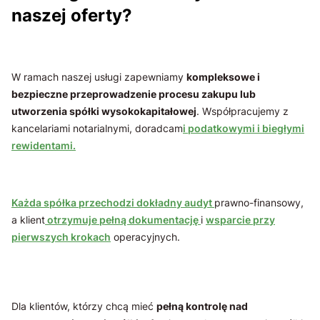
naszej oferty?
W ramach naszej usługi zapewniamy
kompleksowe i
bezpieczne przeprowadzenie procesu zakupu lub
utworzenia spółki wysokokapitałowej
. Współpracujemy z
kancelariami notarialnymi, doradcam
i podatkowymi i biegłymi
rewidentami.
Każda spółka przechodzi dokładny audyt
prawno-finansowy,
a klient
otrzymuje pełną dokumentację
i
wsparcie przy
pierwszych krokach
operacyjnych.
Dla klientów, którzy chcą mieć
pełną kontrolę nad