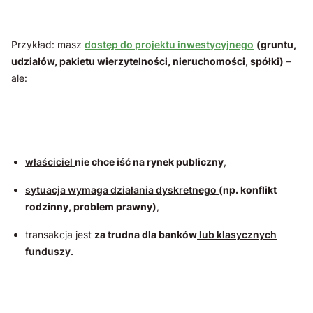
Przykład: masz
dostęp do projektu inwestycyjnego
(gruntu,
udziałów, pakietu wierzytelności, nieruchomości, spółki)
–
ale:
właściciel
nie chce iść na rynek publiczny
,
sytuacja wymaga działania dyskretnego
(np. konflikt
rodzinny, problem prawny)
,
transakcja jest
za trudna dla banków
lub klasycznych
funduszy.