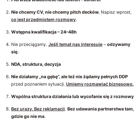
Nie chcemy CV, nie chcemy pitch decków.
Napisz wprost,
co jest przedmiotem rozmowy
.
Wstępna kwalifikacja – 24–48h
Nie przeciągamy.
Jeśli temat nas interesuje
–
odzywamy
się.
NDA, struktura, decyzja
Nie działamy „na gębę”, ale też nie żądamy pełnych DDP
przed poznaniem sytuacji.
Umiemy rozmawiać biznesowo.
Wspólna struktura działania lub wycofanie się z rozmowy
Bez urazy. Bez reklamacji
.
Bez udawania partnerstwa tam,
gdzie go nie ma
.