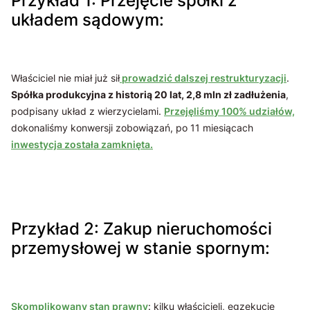
Przykład 1: Przejęcie spółki z
układem sądowym:
Właściciel nie miał już sił
prowadzić dalszej restrukturyzacji
.
Spółka produkcyjna z historią 20 lat, 2,8 mln zł zadłużenia
,
podpisany układ z wierzycielami.
Przejęliśmy 100% udziałów,
dokonaliśmy konwersji zobowiązań, po 11 miesiącach
inwestycja została zamknięta.
Przykład 2: Zakup nieruchomości
przemysłowej w stanie spornym:
Skomplikowany stan prawny
: kilku właścicieli, egzekucje