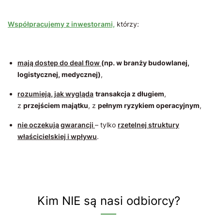
Współpracujemy z inwestorami,
którzy:
mają dostęp do deal flow
(np. w branży budowlanej,
logistycznej, medycznej)
,
rozumieją, jak wygląda
transakcja z długiem
,
z
przejściem majątku
, z
pełnym ryzykiem operacyjnym
,
nie oczekują gwarancji
– tylko
rzetelnej struktury
właścicielskiej i wpływu
.
Kim NIE są nasi odbiorcy?