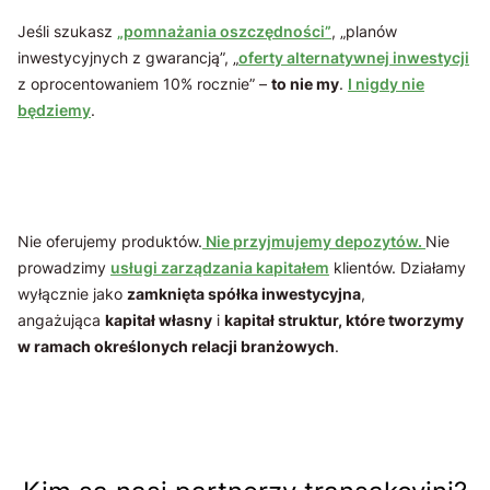
Jeśli szukasz
„pomnażania oszczędności”
, „planów
inwestycyjnych z gwarancją”, „
oferty alternatywnej inwestycji
z oprocentowaniem 10% rocznie” –
to nie my
.
I nigdy nie
będziemy
.
Nie oferujemy produktów.
Nie przyjmujemy depozytów.
Nie
prowadzimy
usługi zarządzania kapitałem
klientów. Działamy
wyłącznie jako
zamknięta spółka inwestycyjna
,
angażująca
kapitał własny
i
kapitał struktur, które tworzymy
w ramach określonych relacji branżowych
.