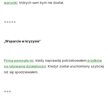
warunki,
których sam bym nie dostał.
⭐️⭐️⭐️⭐️⭐️
„Wsparcie w kryzysie”
Firma pomogła mi,
kiedy naprawdę potrzebowałem
środków
na ratowanie działalnośc
i. Kredyt został uruchomiony szybciej
niż się spodziewałem.
⭐️⭐️⭐️