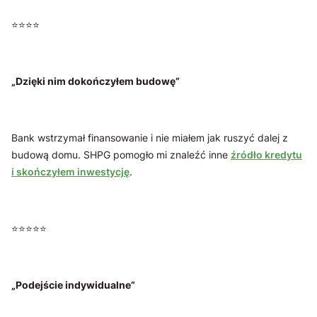
⭐️⭐️⭐️⭐️
„Dzięki nim dokończyłem budowę”
Bank wstrzymał finansowanie i nie miałem jak ruszyć dalej z
budową domu. SHPG pomogło mi znaleźć inne
źródło kredytu
i skończyłem inwestycję
.
⭐️⭐️⭐️⭐️⭐️
„Podejście indywidualne”