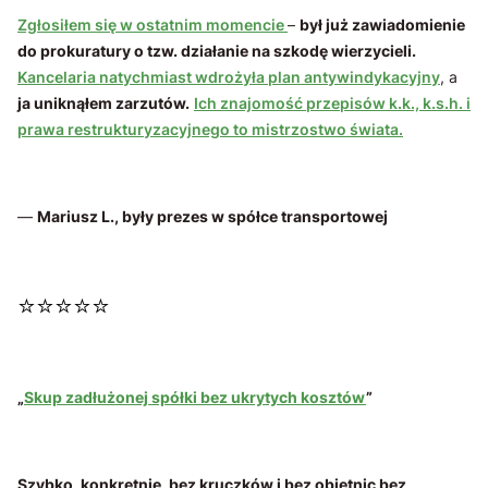
Zgłosiłem się w ostatnim momencie
–
był już zawiadomienie
do prokuratury o tzw. działanie na szkodę wierzycieli.
Kancelaria natychmiast wdrożyła plan antywindykacyjny
, a
ja uniknąłem zarzutów.
Ich znajomość przepisów k.k., k.s.h. i
prawa restrukturyzacyjnego to mistrzostwo świata.
—
Mariusz L., były prezes w spółce transportowej
⭐⭐⭐⭐⭐
„
Skup zadłużonej spółki bez ukrytych kosztów
”
Szybko, konkretnie, bez kruczków i bez obietnic bez