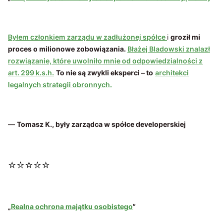
Byłem członkiem zarządu w zadłużonej spółce
i
groził mi
proces o milionowe zobowiązania.
Błażej Bladowski znalazł
rozwiązanie, które uwolniło mnie od odpowiedzialności z
art. 299 k.s.h.
To nie są zwykli eksperci – to
architekci
legalnych strategii obronnych.
—
Tomasz K., były zarządca w spółce developerskiej
⭐⭐⭐⭐⭐
„
Realna ochrona majątku osobistego
”