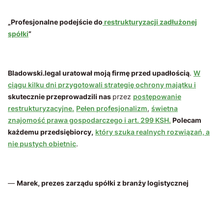
„Profesjonalne podejście do
restrukturyzacji zadłużonej
spółki
”
Bladowski.legal uratował moją firmę przed upadłością
.
W
ciągu kilku dni przygotowali strategię ochrony majątku i
skutecznie przeprowadzili nas
przez
postępowanie
restrukturyzacyjne.
Pełen profesjonalizm
,
świetna
znajomość prawa gospodarczego i art. 299 KSH.
Polecam
każdemu przedsiębiorcy,
który szuka realnych rozwiązań, a
nie pustych obietnic
.
—
Marek, prezes zarządu spółki z branży logistycznej