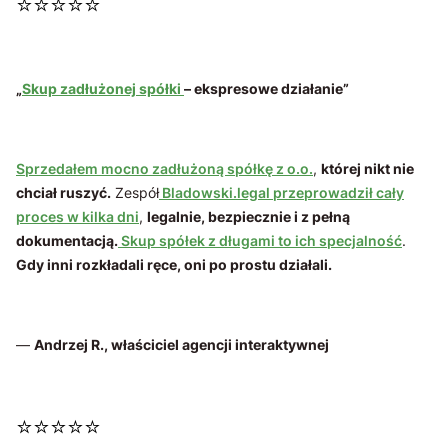
⭐⭐⭐⭐⭐
„
Skup zadłużonej spółki
– ekspresowe działanie”
Sprzedałem mocno zadłużoną spółkę z o.o.
,
której nikt nie
chciał ruszyć.
Zespół
Bladowski.legal przeprowadził cały
proces w kilka dni
,
legalnie, bezpiecznie i z pełną
dokumentacją.
Skup spółek z długami to ich specjalność
.
Gdy inni rozkładali ręce, oni po prostu działali.
—
Andrzej R., właściciel agencji interaktywnej
⭐⭐⭐⭐⭐