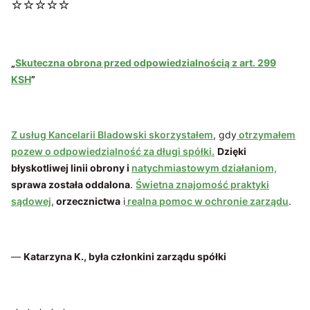
⭐⭐⭐⭐⭐
„
Skuteczna obrona przed odpowiedzialnością z art. 299
KSH
”
Z usług Kancelarii Bladowski skorzystałem
, gdy
otrzymałem
pozew o odpowiedzialność za długi spółki.
Dzięki
błyskotliwej linii obrony i
natychmiastowym działaniom,
sprawa została oddalona
.
Świetna znajomość praktyki
sądowej
,
orzecznictwa
i
realna pomoc w ochronie zarządu
.
—
Katarzyna K., była członkini zarządu spółki