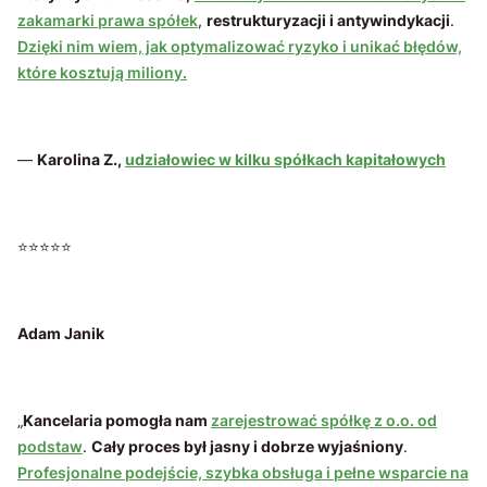
zakamarki prawa spółek
,
restrukturyzacji i antywindykacji
.
Dzięki nim wiem, jak optymalizować ryzyko i unikać błędów,
które kosztują miliony.
—
Karolina Z.,
udziałowiec w kilku spółkach kapitałowych
⭐⭐⭐⭐⭐
Adam Janik
„
Kancelaria pomogła nam
zarejestrować spółkę z o.o. od
podstaw
.
Cały proces był jasny i dobrze wyjaśniony
.
Profesjonalne podejście, szybka obsługa i pełne wsparcie na