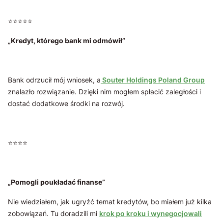
⭐️⭐️⭐️⭐️⭐️
„Kredyt, którego bank mi odmówił”
Bank odrzucił mój wniosek, a
Souter Holdings Poland Group
znalazło rozwiązanie. Dzięki nim mogłem spłacić zaległości i
dostać dodatkowe środki na rozwój.
⭐️⭐️⭐️⭐️
„Pomogli poukładać finanse”
Nie wiedziałem, jak ugryźć temat kredytów, bo miałem już kilka
zobowiązań. Tu doradzili mi
krok po kroku i wynegocjowali