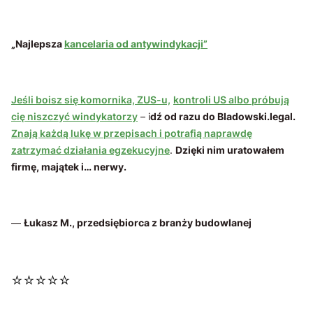
„Najlepsza
kancelaria od antywindykacji”
Jeśli boisz się komornika, ZUS-u,
kontroli US albo próbują
cię niszczyć windykatorzy
– i
dź od razu do Bladowski.legal.
Znają każdą lukę w przepisach i potrafią naprawdę
zatrzymać działania egzekucyjne
.
Dzięki nim uratowałem
firmę, majątek i… nerwy.
—
Łukasz M., przedsiębiorca z branży budowlanej
⭐⭐⭐⭐⭐