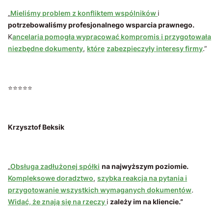
„
Mieliśmy problem z konfliktem wspólników
i
potrzebowaliśmy profesjonalnego wsparcia prawnego.
K
ancelaria pomogła wypracować kompromis i przygotowała
niezbędne dokumenty
,
które
zabezpieczyły interesy firmy
.”
⭐⭐⭐⭐⭐
Krzysztof Beksik
„
Obsługa zadłużonej spółki
na najwyższym poziomie.
Kompleksowe doradztwo
,
szybka reakcja na pytania i
przygotowanie wszystkich wymaganych dokumentów
.
Widać, że znają się na rzeczy
i
zależy im na kliencie.”