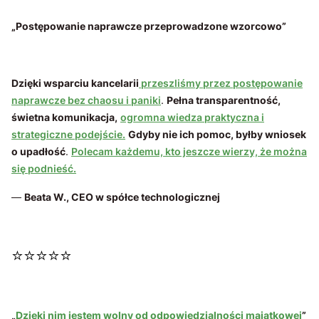
„Postępowanie naprawcze przeprowadzone wzorcowo”
Dzięki wsparciu kancelarii
przeszliśmy przez postępowanie
naprawcze bez chaosu i paniki
.
Pełna transparentność,
świetna komunikacja,
ogromna wiedza praktyczna i
strategiczne podejście.
Gdyby nie ich pomoc, byłby wniosek
o upadłość
.
Polecam każdemu, kto jeszcze wierzy, że można
się podnieść.
—
Beata W., CEO w spółce technologicznej
⭐⭐⭐⭐⭐
„
Dzięki nim jestem wolny od odpowiedzialności majątkowej
”