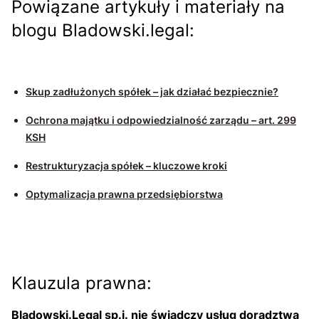
Powiązane artykuły i materiały na
blogu Bladowski.legal:
Skup zadłużonych spółek – jak działać bezpiecznie?
Ochrona majątku i odpowiedzialność zarządu – art. 299
KSH
Restrukturyzacja spółek – kluczowe kroki
Optymalizacja prawna przedsiębiorstwa
Klauzula prawna:
Bladowski.Legal sp.j.
nie świadczy usług doradztwa