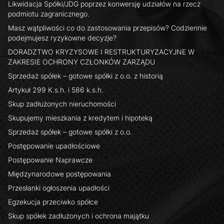
Likwidacja Spółki/JDG poprzez konwersję udziałów na rzecz
podmiotu zagranicznego.
Masz wątpliwości co do zastosowania przepisów? Codziennie
podejmujesz ryzykowne decyzje?
DORADZTWO KRYZYSOWE I RESTRUKTURYZACYJNE W
ZAKRESIE OCHRONY CZŁONKÓW ZARZĄDU
Sprzedaż spółek – gotowe spółki z o.o. z historią
Artykuł 299 K.s.h. i 586 k.s.h.
Skup zadłużonych nieruchomości
Skupujemy mieszkania z kredytem i hipoteką
Sprzedaż spółek – gotowe spółki z o.o.
Postępowanie upadłościowe
Postępowanie Naprawcze
Międzynarodowe postępowania
Przesłanki ogłoszenia upadłości
Egzekucja przeciwko spółce
Skup spółek zadłużonych i ochrona majątku