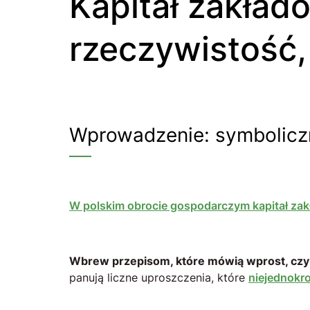
Kapitał zakładowy – mity, fakty i prawnicza
rzeczywistość, 
Wprowadzenie: symbolic
W polskim obrocie gospodarczym kapitał zakł
Wbrew przepisom, które mówią wprost, czym te
panują liczne uproszczenia, które
niejednokr