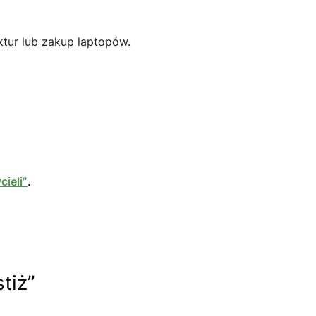
ktur lub zakup laptopów.
ieli”
.
tiż”