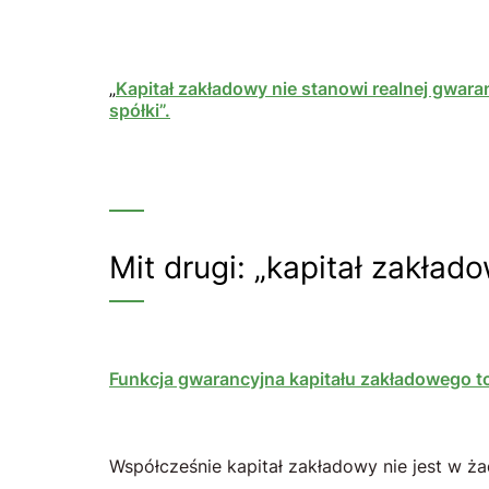
„
Kapitał zakładowy nie stanowi realnej gwaran
spółki”.
Mit drugi: „kapitał zakła
Funkcja gwarancyjna kapitału zakładowego t
Współcześnie kapitał zakładowy nie jest w 