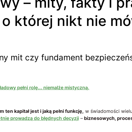
o której nikt nie mó
zny mit czy fundament bezpieczeń
adowy pełni rolę... niemalże mistyczną.
n kapitał jest i jaką pełni funkcję,
w świadomości wielu
otnie prowadzą do błędnych decyzji
–
biznesowych, proce