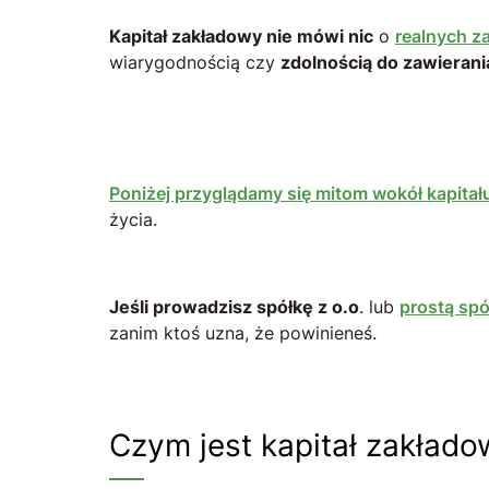
Kapitał zakładowy nie mówi nic
o
realnych z
wiarygodnością czy
zdolnością do zawieran
Poniżej przyglądamy się mitom wokół kapita
życia.
Jeśli prowadzisz spółkę z o.o
. lub
prostą spó
zanim ktoś uzna, że powinieneś.
Czym jest kapitał zakład