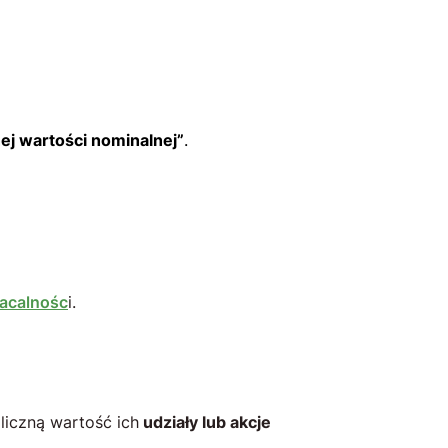
ej wartości nominalnej”
.
łacalnośc
i.
liczną wartość ich
udziały lub akcje