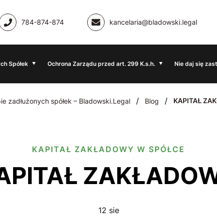
784-874-874
kancelaria@bladowski.legal
ch Spółek
Ochrona Zarządu przed art. 299 K.s.h.
Nie daj się zas
/
/
KAPITAŁ Z
ie zadłużonych spółek – Bladowski.Legal
Blog
KAPITAŁ ZAKŁADOWY W SPÓŁCE
KAPITAŁ ZAKŁADO
12 sie