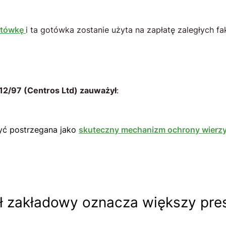
gotówkę
i ta gotówka zostanie użyta na zapłatę zaległych fa
12/97 (Centros Ltd) zauważył
:
yć postrzegana jako
skuteczny mechanizm ochrony wierzyc
itał zakładowy oznacza większy pres