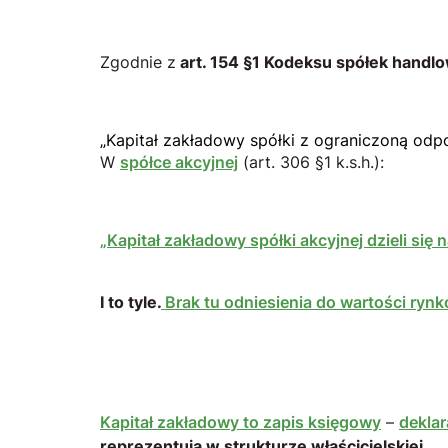
Zgodnie z
art. 154 §1 Kodeksu spółek handl
„Kapitał zakładowy spółki z ograniczoną odpo
W
spółce akcyjnej
(art. 306 §1 k.s.h.):
„Kapitał zakładowy spółki akcyjnej dzieli się 
I to tyle.
Brak tu odniesienia do wartości ry
Kapitał zakładowy to zapis księgowy
–
deklar
reprezentują w strukturze właścicielskiej.