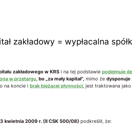
pitał zakładowy = wypłacalna spół
pitału zakładowego w KRS
i na tej podstawie
podejmuje de
ona w przetargu
,
bo „za mały kapitał”,
mimo że
dysponuje 
ro na koncie i
brak bieżącej płynności
, jest traktowana jak
 kwietnia 2009 r. (II CSK 500/08)
podkreślił, że: