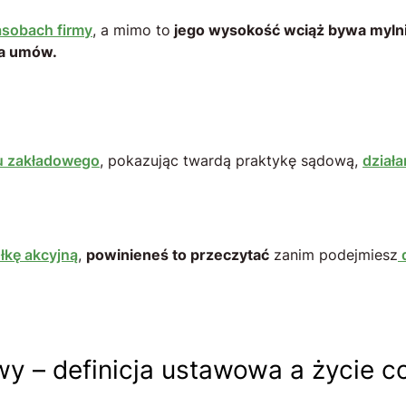
asobach firmy
, a mimo to
jego wysokość wciąż bywa myln
ia umów.
łu zakładowego
, pokazując twardą praktykę sądową,
dział
łkę akcyjną
,
powinieneś to przeczytać
zanim podejmiesz
d
owy – definicja ustawowa a życie c