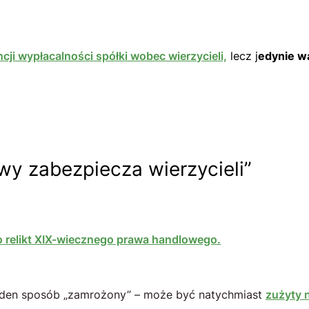
cji wypłacalności spółki wobec wierzycieli,
lecz j
edynie w
dowy zabezpiecza wierzycieli”
o relikt XIX-wiecznego prawa handlowego.
żaden sposób „zamrożony” – może być natychmiast
zużyty n