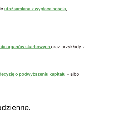
ie
utożsamiana z wypłacalnością
,
ania organów skarbowych
oraz przykłady z
ecyzję o podwyższeniu kapitału
– albo
odzienne.