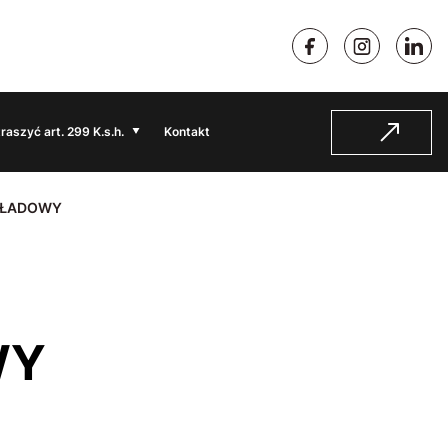
traszyć art. 299 K.s.h.
Kontakt
AKŁADOWY
WY