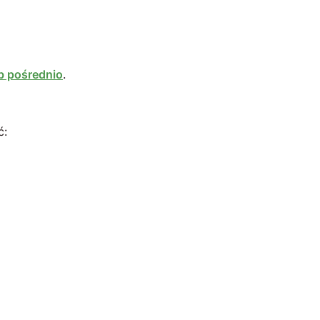
b pośrednio
.
ć: