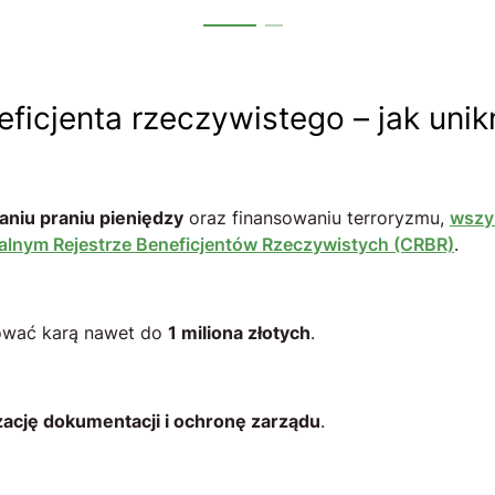
eficjenta rzeczywistego – jak unik
aniu praniu pieniędzy
oraz finansowaniu terroryzmu,
wszys
alnym Rejestrze Beneficjentów Rzeczywistych (CRBR)
.
kować karą nawet do
1 miliona złotych
.
zację dokumentacji i ochronę zarządu
.