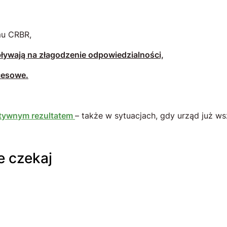
mu CRBR,
pływają na złagodzenie odpowiedzialności,
cesowe.
zytywnym rezultatem
– także w sytuacjach, gdy urząd już w
e czekaj