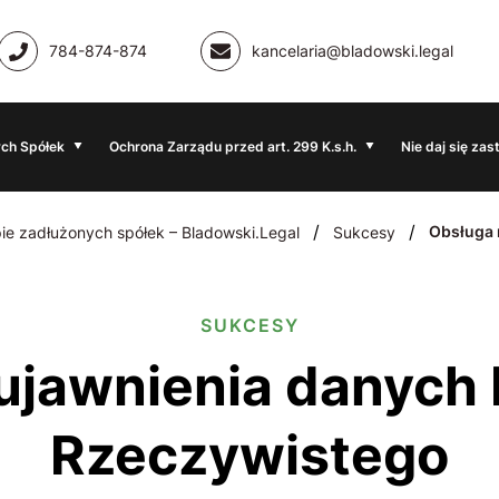
784-874-874
kancelaria@bladowski.legal
ch Spółek
Ochrona Zarządu przed art. 299 K.s.h.
Nie daj się zas
/
/
Obsługa
ie zadłużonych spółek – Bladowski.Legal
Sukcesy
SUKCESY
Rzeczywistego