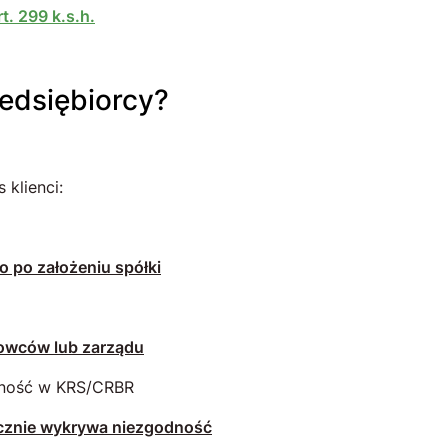
t. 299 k.s.h.
zedsiębiorcy?
 klienci:
o po założeniu spółki
łowców lub zarządu
odność w KRS/CRBR
ycznie wykrywa niezgodność