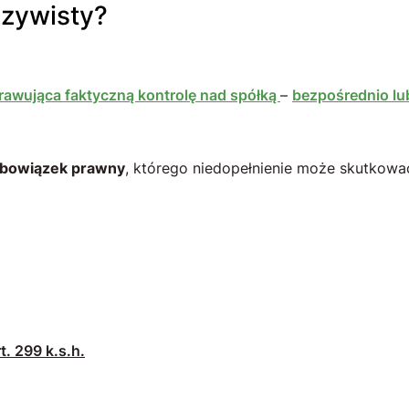
eczywisty?
rawująca faktyczną kontrolę nad spółką
–
bezpośrednio lu
bowiązek prawny
, którego niedopełnienie może skutkowa
. 299 k.s.h.