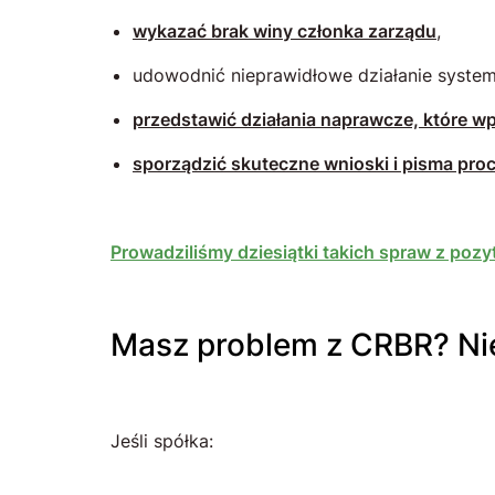
wykazać brak winy członka zarządu
,
udowodnić nieprawidłowe działanie syste
przedstawić działania naprawcze, które w
sporządzić skuteczne wnioski i pisma pro
Prowadziliśmy dziesiątki takich spraw z po
Masz problem z CRBR? Ni
Jeśli spółka: