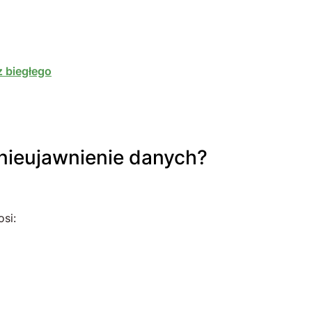
z biegłego
nieujawnienie danych?
si: