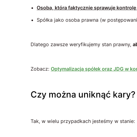
Osoba, która faktycznie sprawuje kontrolę 
Spółka jako osoba prawna (w postępowani
Dlatego zawsze weryfikujemy stan prawny,
a
Zobacz:
Optymalizacja spółek oraz JDG w kont
Czy można uniknąć kary?
Tak, w wielu przypadkach jesteśmy w stanie: