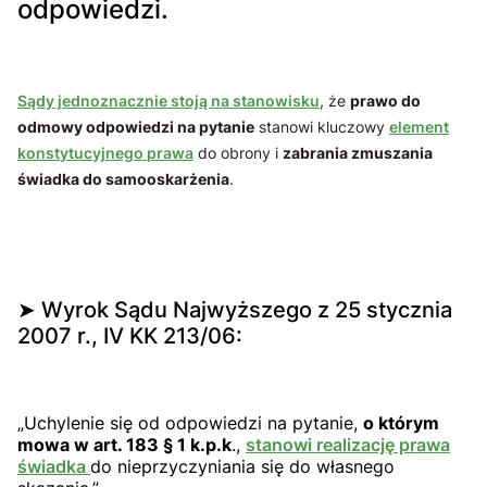
odpowiedzi.
Sądy jednoznacznie stoją na stanowisku
, że
prawo do
odmowy odpowiedzi na pytanie
stanowi kluczowy
element
konstytucyjnego prawa
do obrony i
zabrania zmuszania
świadka do samooskarżenia
.
➤ Wyrok Sądu Najwyższego z 25 stycznia
2007 r., IV KK 213/06:
„Uchylenie się od odpowiedzi na pytanie,
o którym
mowa w art. 183 § 1 k.p.k
.,
stanowi realizację prawa
świadka
do nieprzyczyniania się do własnego