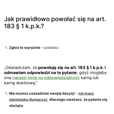
Jak prawidłowo powołać się na art.
183 § 1 k.p.k.?
Zgłoś to wyraźnie
– powiedz:
„Oświadczam, że
powołuję się na art. 183 § 1 k.p.k. i
odmawiam odpowiedzi na to pytanie
, gdyż mogłaby
ona
narazić mnie na odpowiedzialność
karną lub
karną skarbową.”
Nie musisz uzasadniać swojej decyzji
–
nie masz
obowiązku tłumaczyć
,
dlaczego uważasz, że pytanie cię
obciąża
.