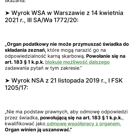
skazania.”
➤ Wyrok WSA w Warszawie z 14 kwietnia
2021 r., III SA/Wa 1772/20:
„Organ podatkowy nie może przymuszać świadka do
składania zeznań,
które mogą narazić go na
odpowiedzialność karną skarbową.
Powołanie się na
art. 183 § 1 k.p.k.
blokuje możliwość dalszego
zadawania pytań w tym zakresie.”
➤ Wyrok NSA z 21 listopada 2019 r., I FSK
1205/17:
„Nie ma podstaw prawnych, aby odmowę odpowiedzi
przez świadka,
powołującą się na art. 183 § 1 k.p.k.
,
kwalifikować jako
odmowę współpracy z organem.
Organ winien ją uszanować.”