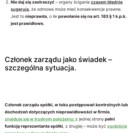
Nie daj się zastraszyć
– organy ścigania
czasem błędnie
sugerują
, że odmowa może mieć konsekwencje prawne.
Jest to
nieprawda
, o ile
powołanie się na art. 183 § 1 k.p.k.
jest prawidłowe.
Członek zarządu jako świadek –
szczególna sytuacja.
Członek zarządu spółki, w toku postępowań kontrolnych lub
dochodzeń dotyczących nieprawidłowości w firmie
,
znajduje się w trudnym położeniu:
z jednej strony
pełni
funkcję reprezentanta spółki
, z drugiej – może być
osobiście