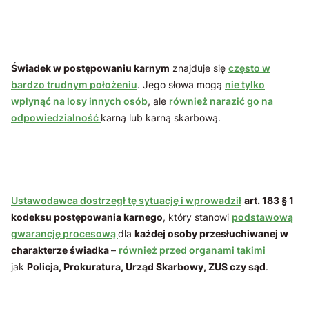
Świadek w postępowaniu karnym
znajduje się
często w
bardzo trudnym położeniu
. Jego słowa mogą
nie tylko
wpłynąć na losy innych osób
, ale
również narazić go na
odpowiedzialność
karną lub karną skarbową.
Ustawodawca dostrzegł tę sytuację i wprowadził
art. 183 § 1
kodeksu postępowania karnego
, który stanowi
podstawową
gwarancję procesową
dla
każdej osoby przesłuchiwanej w
charakterze świadka
–
również przed organami takimi
jak
Policja, Prokuratura, Urząd Skarbowy, ZUS czy sąd
.