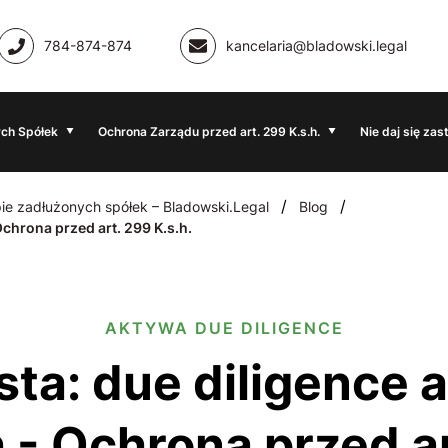
784-874-874
kancelaria@bladowski.legal
ch Spółek
Ochrona Zarządu przed art. 299 K.s.h.
Nie daj się zas
/
/
ie zadłużonych spółek – Bladowski.Legal
Blog
chrona przed art. 299 K.s.h.
AKTYWA DUE DILIGENCE
- Ochrona przed ar