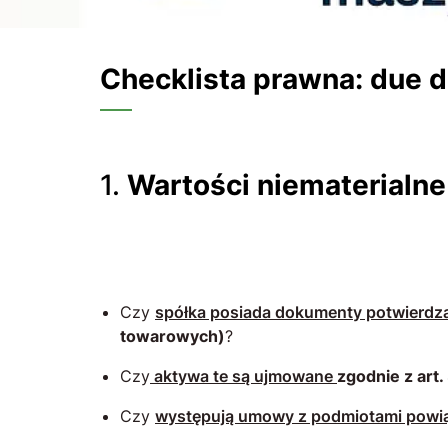
Checklista prawna: due 
1.
Wartości niematerialne
Czy
spółka posiada dokumenty potwierdz
towarowych)
?
Czy
aktywa te są ujmowane
zgodnie z art
Czy
występują umowy z podmiotami powi