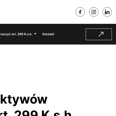
traszyć art. 299 K.s.h.
Kontakt
t. 299 K.s.h.