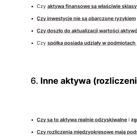
Czy
aktywa finansowe są właściwie sklas
Czy inwestycje nie są obarczone ryzykiem
Czy doszło do aktualizacji wartości aktyw
Czy
spółka posiada udziały w podmiotac
6.
Inne aktywa (rozliczen
Czy są to aktywa realnie odzyskiwalne
i
zg
Czy rozliczenia międzyokresowe mają po