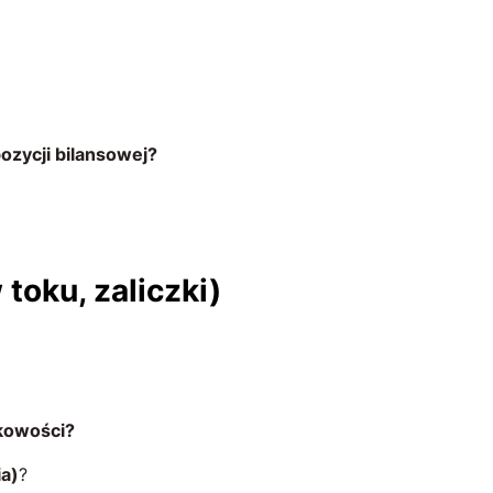
pozycji bilansowej?
toku, zaliczki)
kowości?
a)
?