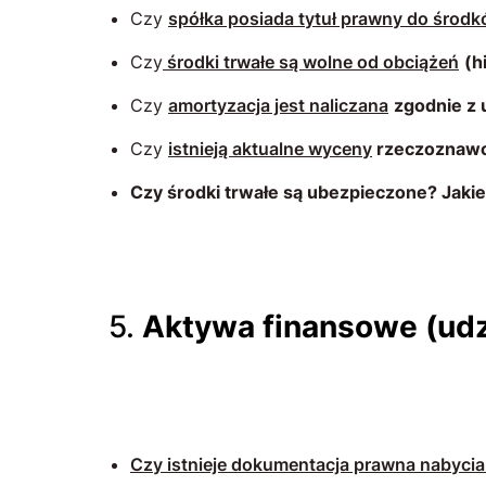
Czy
spółka posiada tytuł prawny do środ
Czy
środki trwałe są wolne od obciążeń
(h
Czy
amortyzacja jest naliczana
zgodnie z 
Czy
istnieją aktualne wyceny
rzeczoznawc
Czy środki trwałe są ubezpieczone? Jakie 
5.
Aktywa finansowe (udzi
Czy istnieje dokumentacja prawna nabyci