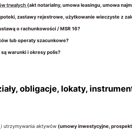
ków trwałych
(akt notarialny, umowa leasingu, umowa na
ipoteki, zastawy rejestrowe, użytkowanie wieczyste z za
ustawą o rachunkowości / MSR 16?
ów lub operaty szacunkowe?
są warunki i okresy polis?
ały, obligacje, lokaty, instrume
a
i utrzymywania aktywów
(umowy inwestycyjne, prospekty