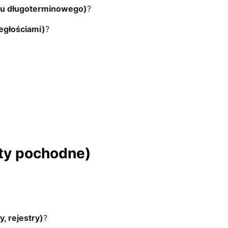
jmu długoterminowego)
?
ległościami)
?
nty pochodne)
, rejestry)
?