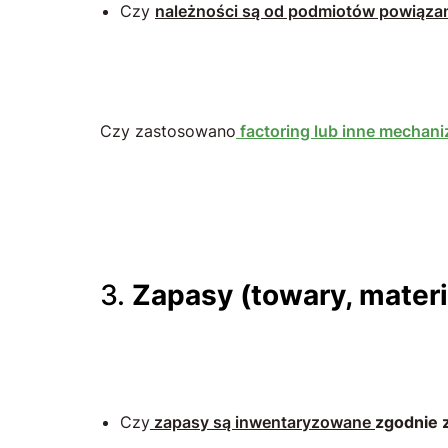
Czy
należności są od podmiotów powiąza
Czy zastosowano
factoring lub inne mechan
3.
Zapasy (towary, materi
Czy
zapasy są inwentaryzowane
zgodnie 