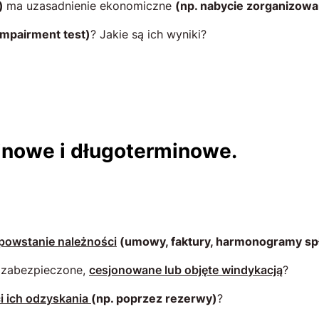
l)
ma uzasadnienie ekonomiczne
(np. nabycie zorganizowa
impairment test)
? Jakie są ich wyniki?
inowe i długoterminowe.
powstanie należności
(umowy, faktury, harmonogramy spł
,
zabezpieczone,
cesjonowane lub objęte windykacją
?
i ich odzyskania
(np. poprzez rezerwy)
?