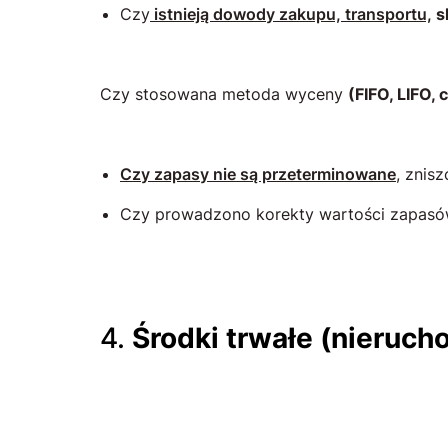
Czy
istnieją dowody zakupu, transportu,
s
Czy stosowana metoda wyceny
(FIFO, LIFO,
Czy zapasy nie są przeterminowane
, znis
Czy prowadzono korekty wartości zapasó
4.
Środki trwałe (nieruch