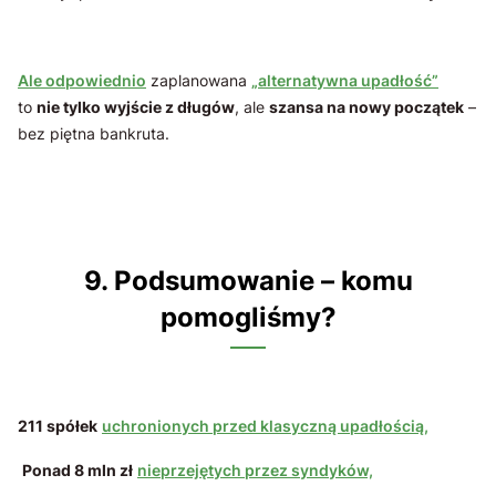
Ale odpowiednio
zaplanowana
„alternatywna upadłość”
to
nie tylko wyjście z długów
, ale
szansa na nowy początek
–
bez piętna bankruta.
9. Podsumowanie – komu
pomogliśmy?
211 spółek
uchronionych przed klasyczną upadłością,
Ponad 8 mln zł
nieprzejętych przez syndyków,