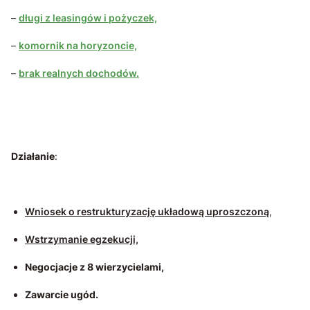
–
długi z leasingów i pożyczek,
–
komornik na horyzoncie,
–
brak realnych dochodów.
Działanie
:
Wniosek o restrukturyzację układową uproszczoną
,
Wstrzymanie egzekucji,
Negocjacje z 8 wierzycielami,
Zawarcie ugód.