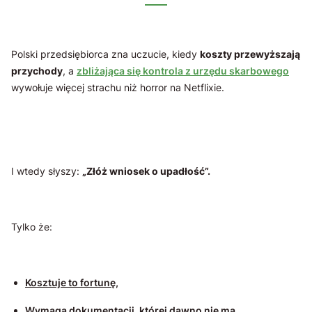
Polski przedsiębiorca zna uczucie, kiedy
koszty przewyższają
przychody
, a
zbliżająca się kontrola z urzędu skarbowego
wywołuje więcej strachu niż horror na Netflixie.
I wtedy słyszy:
„Złóż wniosek o upadłość”.
Tylko że:
Kosztuje to fortunę,
Wymaga dokumentacji, której dawno nie ma
,