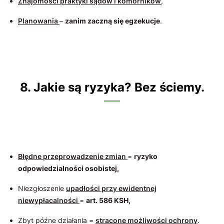
Znajomości praktyki sądów i komorników
,
Planowania
–
zanim zaczną się egzekucje
.
8. Jakie są ryzyka? Bez ściemy.
Błędne przeprowadzenie zmian
=
ryzyko
odpowiedzialności osobistej,
Niezgłoszenie
upadłości przy ewidentnej
niewypłacalności
=
art. 586 KSH,
Zbyt późne działania =
stracone możliwości ochrony
.