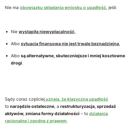
Nie ma
obowiązku składania wniosku o upadłość
, jeśli:
Nie
wystąpiła niewypłacalność,
Albo
sytuacja finansowa nie jest trwale beznadziejna,
Albo
są alternatywne, skuteczniejsze i mniej kosztowne
drogi
.
Sądy coraz częściej
uznają, że klasyczna upadłość
to
narzędzie ostateczne
, a
restrukturyzacja, sprzedaż
aktywów, zmiana formy działalności
– to
działania
racjonalne i zgodne z prawem
.