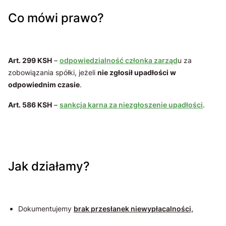
Co mówi prawo?
Art. 299 KSH
–
odpowiedzialność członka zarząd
u za
zobowiązania spółki, jeżeli
nie zgłosił upadłości w
odpowiednim czasie
.
Art. 586 KSH
–
sankcja karna za niezgłoszenie upadłości
.
Jak działamy?
Dokumentujemy
brak przesłanek niewypłacalności,