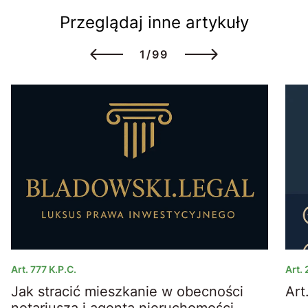
Przeglądaj inne artykuły
1/99
Art. 777 K.p.c.
Art.
Jak stracić mieszkanie w obecności
a
notariusza i agenta nieruchomości.