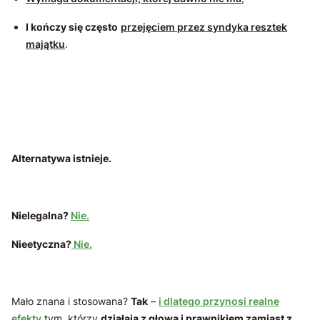
I kończy się często
przejęciem przez syndyka resztek
majątku
.
Alternatywa istnieje.
Nielegalna?
Nie.
Nieetyczna?
Nie.
Mało znana i stosowana?
Tak
–
i dlatego przynosi realne
efekty
tym, którzy
działają z głową i prawnikiem zamiast z