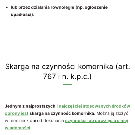
lub przez działania równoległe
(np. ogłoszenie
upadłości).
Skarga na czynności komornika (art.
767 i n. k.p.c.)
Jednym z najprostszych
i
najczęściej stosowanych środków
obrony jest
skarga na czynność komornika
. Można ją złożyć
w terminie 7 dni od dokonania
czynności lub powzięcia o niej
wiadomości
.