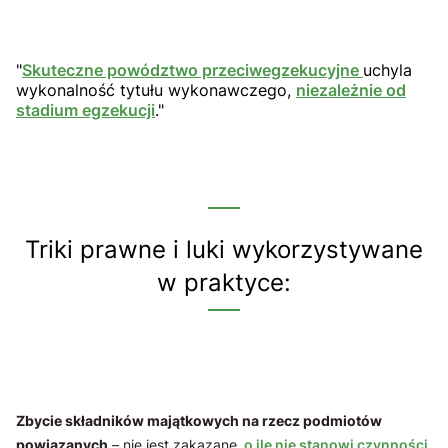
"
Skuteczne powództwo przeciwegzekucyjne
uchyla
wykonalność tytułu wykonawczego,
niezależnie od
stadium egzekucji
."
Triki prawne i luki wykorzystywane
w praktyce:
Zbycie składników majątkowych na rzecz podmiotów
powiązanych
– nie jest zakazane,
o ile nie stanowi czynności