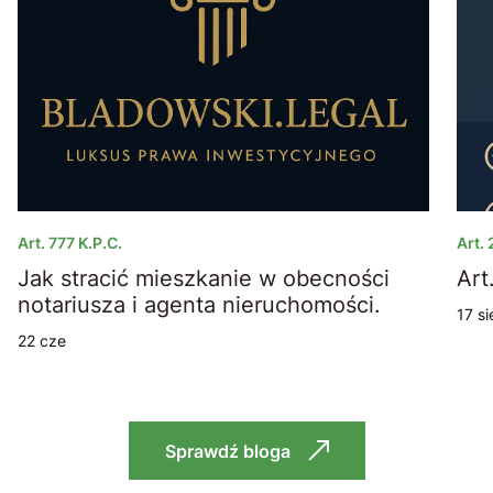
Art. 777 K.p.c.
Art.
Jak stracić mieszkanie w obecności
a
notariusza i agenta nieruchomości.
17 si
22 cze
Sprawdź bloga