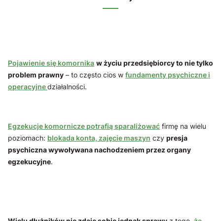
Pojawienie się komornika
w życiu przedsiębiorcy to nie tylko
problem prawny
– to często cios w
fundamenty psychiczne i
operacyjne
działalności.
Egzekucje komornicze potrafią sparaliżować
firmę na wielu
poziomach:
blokada konta, zajęcie maszyn
czy
presja
psychiczna wywoływana nachodzeniem przez organy
egzekucyjne
.
Wielu dłużników nie zdaje sobie jednak sprawy
z tego,
że