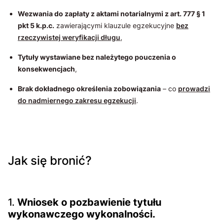
Wezwania do zapłaty z aktami notarialnymi z art. 777 § 1
pkt 5 k.p.c.
zawierającymi klauzule egzekucyjne
bez
rzeczywistej weryfikacji długu
,
Tytuły wystawiane bez należytego pouczenia o
konsekwencjach
,
Brak dokładnego określenia zobowiązania
– co
prowadzi
do nadmiernego zakresu egzekucji
.
Jak się bronić?
1.
Wniosek o pozbawienie tytułu
wykonawczego wykonalności.