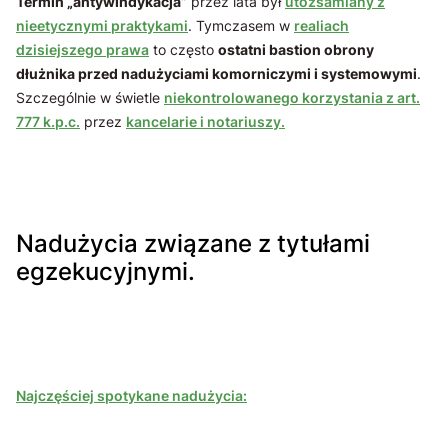
Termin „antywindykacja”
przez lata był
utożsamiany z
nieetycznymi praktykami
. Tymczasem w
realiach
dzisiejszego prawa
to często
ostatni bastion obrony
dłużnika przed nadużyciami komorniczymi i systemowymi
.
Szczególnie w świetle
niekontrolowanego korzystania z art.
777 k.p.c.
przez
kancelarie i notariuszy.
Nadużycia związane z tytułami
egzekucyjnymi.
Najczęściej spotykane nadużycia: