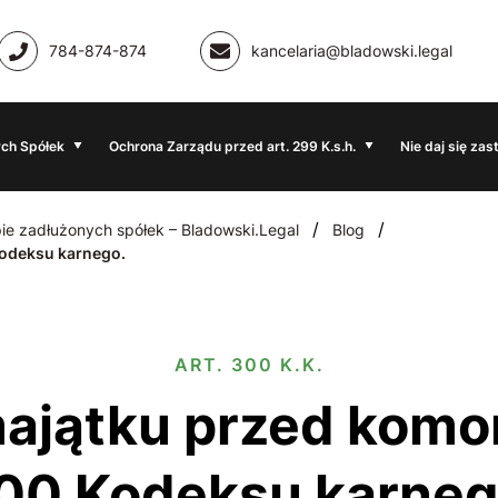
784-874-874
kancelaria@bladowski.legal
ch Spółek
Ochrona Zarządu przed art. 299 K.s.h.
Nie daj się zas
/
/
ie zadłużonych spółek – Bladowski.Legal
Blog
Kodeksu karnego.
ART. 300 K.K.
00 Kodeksu karneg