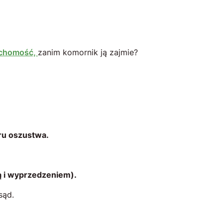
uchomość,
zanim komornik ją zajmie?
ru oszustwa.
wą i wyprzedzeniem).
sąd.