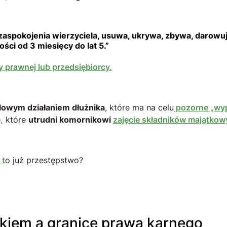
zaspokojenia wierzyciela, usuwa, ukrywa, zbywa, darowuj
ści od 3 miesięcy do lat 5.”
 prawnej lub przedsiębiorcy.
elowym działaniem dłużnika
, które ma na celu
pozorne „wyp
,
które
utrudni komornikowi
zajęcie składników majątkow
 t
o już przestępstwo?
ikiem a granice prawa karnego