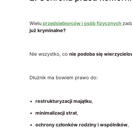
Wielu
przedsiębiorców i osób fizycznych
zada
już kryminalne?
Nie wszystko, co
nie podoba się wierzycielo
Dłużnik ma bowiem prawo do:
restrukturyzacji majątku
,
minimalizacji strat
,
ochrony członków rodziny i wspólników
,