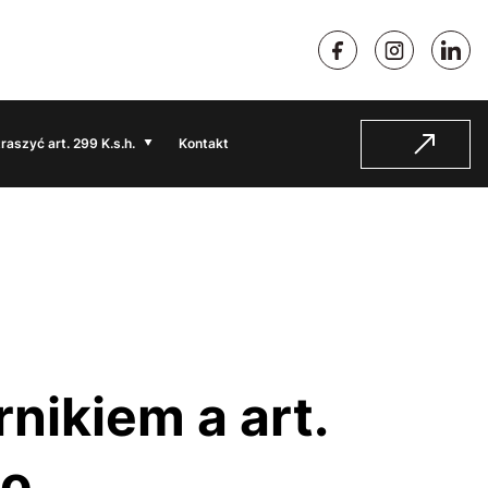
traszyć art. 299 K.s.h.
Kontakt
o.