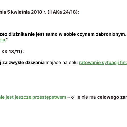
 5 kwietnia 2018 r. (II AKa 24/18)
:
zez dłużnika nie jest samo w sobie czynem zabronionym
ela
.”
 KK 18/11):
j za zwykłe działania
mające na celu
ratowanie sytuacji fi
nie jest jeszcze przestępstwem
– o ile nie ma
celowego zam