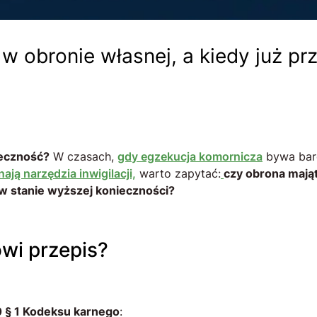
e w obronie własnej, a kiedy już p
ieczność?
W czasach,
gdy egzekucja komornicza
bywa bard
ają narzędzia inwigilacji,
warto zapytać:
czy obrona mają
e w stanie wyższej konieczności?
mówi przepis?
0 § 1 Kodeksu karnego
: