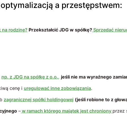
ną optymalizacją a przestępstwem:
k na rodzinę?
Przekształcić JDG w spółkę?
Sprzedać nier
–
np. z JDG na spółkę z o.o.,
jeśli nie ma wyraźnego zamia
iwą cenę i
uregulować inne zobowiązania
.
ub
zagranicznej spółki holdingowej
(jeśli robione to z gło
acyjnego
–
w ramach którego majątek jest chroniony
przez 