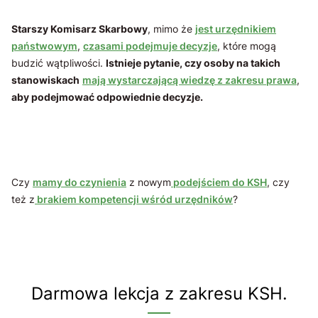
Starszy Komisarz Skarbowy
, mimo że
jest urzędnikiem
państwowym
,
czasami podejmuje decyzje
, które mogą
budzić wątpliwości.
Istnieje pytanie, czy osoby na takich
stanowiskach
mają wystarczającą wiedzę z zakresu prawa
,
aby podejmować odpowiednie decyzje.
Czy
mamy do czynienia
z nowym
podejściem do KSH
, czy
też z
brakiem kompetencji wśród urzędników
?
Darmowa lekcja z zakresu KSH.