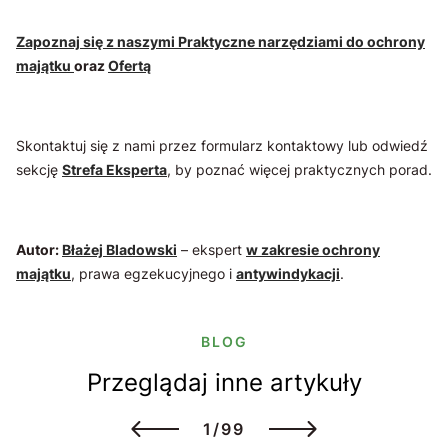
Zapoznaj się z naszymi Praktyczne narzędziami do ochrony
majątku
oraz
Ofertą
Skontaktuj się z nami przez formularz kontaktowy lub odwiedź
sekcję
Strefa Eksperta
, by poznać więcej praktycznych porad.
Autor:
Błażej Bladowski
– ekspert
w zakresie ochrony
majątku
, prawa egzekucyjnego i
antywindykacji
.
BLOG
Przeglądaj inne artykuły
1/99