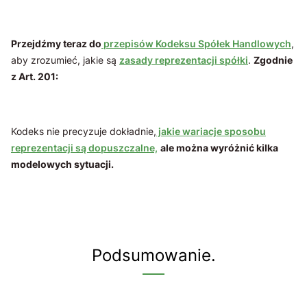
Przejdźmy teraz do
przepisów Kodeksu Spółek Handlowych
,
aby zrozumieć, jakie są
zasady reprezentacji spółki
.
Zgodnie
z Art. 201:
Kodeks nie precyzuje dokładnie,
jakie wariacje sposobu
reprezentacji są dopuszczalne,
ale można wyróżnić kilka
modelowych sytuacji.
Podsumowanie.