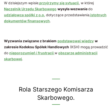
W dzisiejszym wpisie
przyjrzymy się sytuacji
, w której
Naczelnik Urzędu Skarbowego
wysyła wezwanie
do
udziałowca spółki z o.o.
dotyczące przedstawienia
istotnych
dokumentów finansowych
.
Wyzwania związane z brakiem
podstawowej wiedzy
w
zakresie Kodeksu Spółek Handlowych
(KSH) mogą prowadzić
do
nieporozumień i frustracji
w
obszarze administracji
skarbowej
.
Rola Starszego Komisarza
Skarbowego.