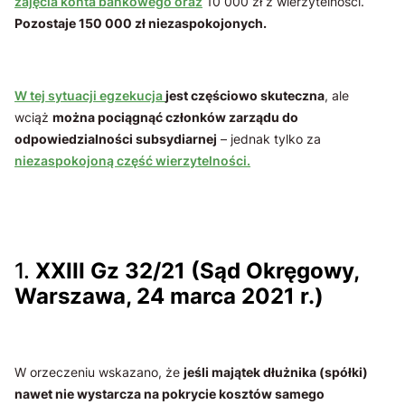
zajęcia konta bankowego oraz
10 000 zł z wierzytelności.
Pozostaje 150 000 zł niezaspokojonych.
W tej sytuacji egzekucja
jest częściowo skuteczna
, ale
wciąż
można pociągnąć członków zarządu do
odpowiedzialności subsydiarnej
– jednak tylko za
niezaspokojoną część wierzytelności.
1.
XXIII Gz 32/21 (Sąd Okręgowy,
Warszawa, 24 marca 2021 r.)
W orzeczeniu wskazano, że
jeśli majątek dłużnika (spółki)
nawet nie wystarcza na pokrycie kosztów samego