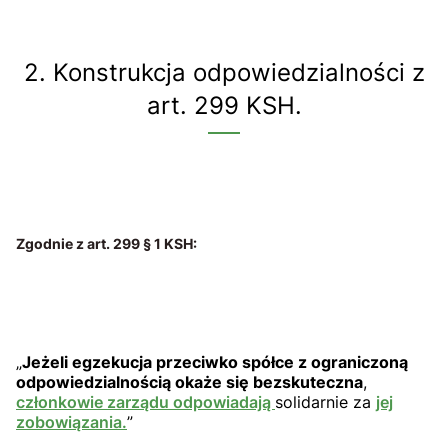
2. Konstrukcja odpowiedzialności z
art. 299 KSH.
Zgodnie z art. 299 § 1 KSH:
„
Jeżeli egzekucja przeciwko spółce z ograniczoną
odpowiedzialnością okaże się bezskuteczna
,
członkowie zarządu odpowiadają
solidarnie za
jej
zobowiązania.
”