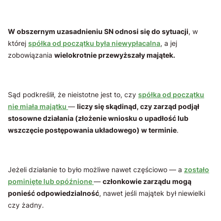
W obszernym uzasadnieniu SN odnosi się do sytuacji
, w
której
spółka od początku była niewypłacalna
, a jej
zobowiązania
wielokrotnie przewyższały majątek.
Sąd podkreślił, że nieistotne jest to, czy
spółka od początku
nie miała majątku
—
liczy się skądinąd, czy zarząd podjął
stosowne działania (złożenie wniosku o upadłość lub
wszczęcie postępowania układowego) w terminie
.
Jeżeli działanie to było możliwe nawet częściowo — a
zostało
pominięte lub opóźnione
—
członkowie zarządu mogą
ponieść odpowiedzialność
, nawet jeśli majątek był niewielki
czy żadny.