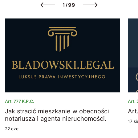
1/99
Art. 777 K.p.c.
Art.
Jak stracić mieszkanie w obecności
a
notariusza i agenta nieruchomości.
17 si
22 cze