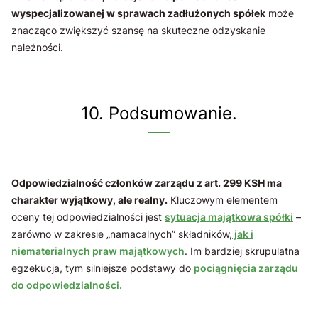
wyspecjalizowanej w sprawach zadłużonych spółek
może
znacząco zwiększyć szansę na skuteczne odzyskanie
należności.
10. Podsumowanie.
Odpowiedzialność członków zarządu z art. 299 KSH ma
charakter wyjątkowy, ale realny.
Kluczowym elementem
oceny tej odpowiedzialności jest
sytuacja majątkowa spółki
–
zarówno w zakresie „namacalnych” składników,
jak i
niematerialnych praw majątkowych
. Im bardziej skrupulatna
egzekucja, tym silniejsze podstawy do
pociągnięcia zarządu
do odpowiedzialności.