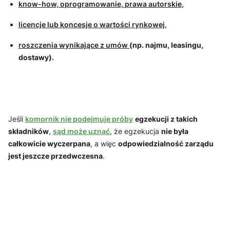
know-how, oprogramowanie, prawa autorskie,
licencje lub koncesje o wartości rynkowej,
roszczenia wynikające z umów
(np. najmu, leasingu,
dostawy).
Jeśli
komornik nie podejmuje próby
egzekucji z takich
składników
,
sąd może uznać
, że egzekucja
nie była
całkowicie wyczerpana
, a więc
odpowiedzialność zarządu
jest jeszcze przedwczesna
.