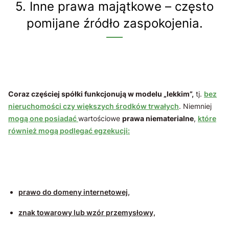
5. Inne prawa majątkowe – często
pomijane źródło zaspokojenia.
Coraz częściej spółki funkcjonują w modelu „lekkim”,
tj.
bez
nieruchomości czy większych środków trwałych
. Niemniej
mogą one posiadać
wartościowe
prawa niematerialne
,
które
również mogą podlegać egzekucji:
prawo do domeny internetowej,
znak towarowy lub wzór przemysłowy,